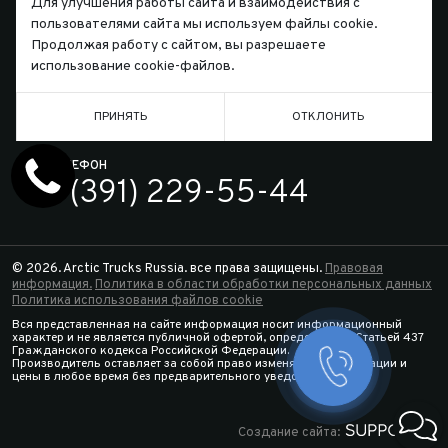
Для улучшения работы сайта и взаимодействия с
пользователями сайта мы используем файлы cookie.
Продолжая работу с сайтом, вы разрешаете
использование cookie-файлов.
Письмо директору
ПРИНЯТЬ
ОТКЛОНИТЬ
ТЕЛЕФОН
7 (391) 229-55-44
© 2026. Arctic Trucks Russia. все права защищены.
Правовая
информация.
Политика в области обработки персональных данных
Политика использования файлов cookie
Вся представленная на сайте информация носит информационный
характер и не является публичной офертой, определяемой Статьей 437
Гражданского кодекса Российской Федерации.
Производитель оставляет за собой право изменять спецификации и
Заказать 
цены в любое время без предварительного уведомления.
Конфигура
Создание сайта: