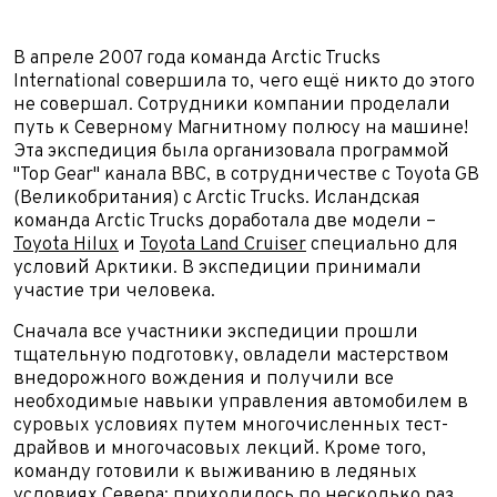
В апреле 2007 года команда Arctic Trucks
International совершила то, чего ещё никто до этого
не совершал. Сотрудники компании проделали
путь к Северному Магнитному полюсу на машине!
Эта экспедиция была организовала программой
"Top Gear" канала BBC, в сотрудничестве с Toyota GB
(Великобритания) c Arctic Trucks. Исландская
команда Arctic Trucks доработала две модели –
Toyota Hilux
и
Toyota Land Cruiser
специально для
условий Арктики. В экспедиции принимали
участие три человека.
Сначала все участники экспедиции прошли
тщательную подготовку, овладели мастерством
внедорожного вождения и получили все
необходимые навыки управления автомобилем в
суровых условиях путем многочисленных тест-
драйвов и многочасовых лекций. Кроме того,
команду готовили к выживанию в ледяных
условиях Севера: приходилось по несколько раз