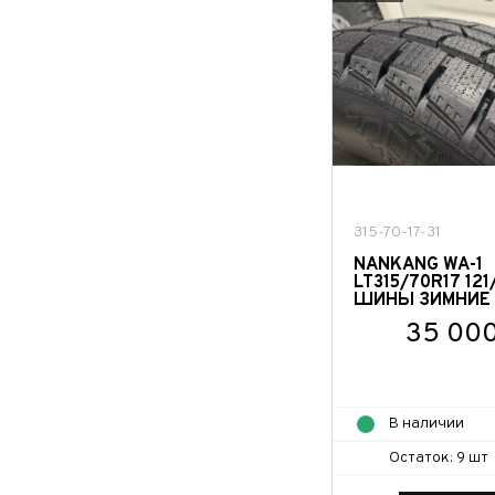
ФИО*
315-70-17-31
Имя*
NANKANG WA-1
LT315/70R17 121/
Теле
ФИО*
ШИНЫ ЗИМНИЕ 
Теле
35 000
E-mai
Теле
Тема 
Ваш г
Марка
В наличии
Ваш г
Остаток: 9 шт
Марка
Год в
Для Ваш