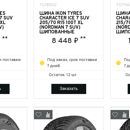
TS78002
TS7796
ES
ШИНА IKON TYRES
ШИНА
7 SUV
CHARACTER ICE 7 SUV
CHARA
 XL
205/70 R15 100T XL
215/7
V)
(NORDMAN 7 SUV)
(NORD
ШИПОВАННЫЕ
ШИПО
**
**
₽
8 448 ₽
к поставки
Под заказ, срок поставки
По
7 дней
7 
Остаток: 12 шт
Ос
ь
Заказать