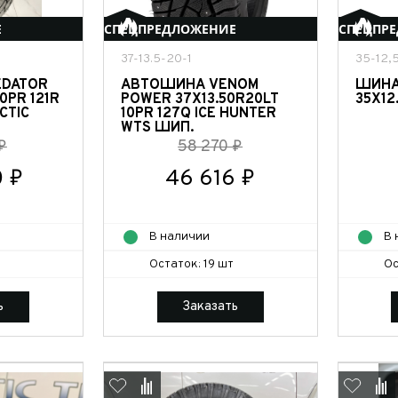
Е
СПЕЦПРЕДЛОЖЕНИЕ
СПЕЦПР
37-13.5-20-1
35-12,5
EDATOR
АВТОШИНА VENOM
ШИНА 
0PR 121R
POWER 37X13.50R20LT
35X12
CTIC
10PR 127Q ICE HUNTER
WTS ШИП.
₽
58 270 ₽
 ₽
46 616 ₽
В наличии
В 
Остаток: 19 шт
Ос
ь
Заказать