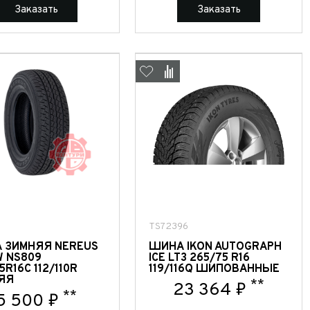
Заказать
Заказать
TS72396
 ЗИМНЯЯ NEREUS
ШИНА IKON AUTOGRAPH
W NS809
ICE LT3 265/75 R16
5R16C 112/110R
119/116Q ШИПОВАННЫЕ
ЯЯ
**
23 364 ₽
**
5 500 ₽