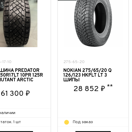
-17-10
275-65-20
ШИНА PREDATOR
NOKIAN 275/65/20 Q
.50R17LT 10PR 125R
126/123 HKPLT LT 3
UTANT ARCTIC
ШИПЫ
**
28 852 ₽
61 300 ₽
наличии
таток: 1 шт
Под заказ
 часовой