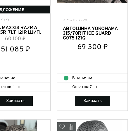
ЕДЛОЖЕНИЕ
-17-9
315-70-17-28
MAXXIS RAZR AT
АВТОШИНА YOKOHAMA
.5R17LT 121R ШИП.
315/70R17 ICE GUARD
G075 121Q
60 100 ₽
69 300 ₽
51 085 ₽
наличии
В наличии
таток: 1 шт
Остаток: 7 шт
Заказать
Заказать