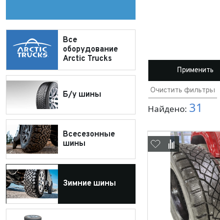
35"
F250
37"
Все
HILUX AT 38
оборудование
38
Arctic Trucks
LC 150 АТ38
38"
Применить
205
Очистить фильтры
215
Б/у шины
31
225
Найдено:
235
Всесезонные
245
шины
265
275
285
Зимние шины
315