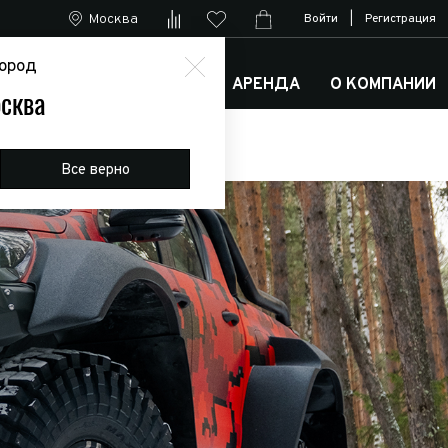
Москва
Войти
|
Регистрация
ород
М
АРКТИК ТРАКС КЛУБ
АРЕНДА
О КОМПАНИИ
сква
Все верно