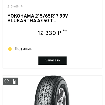
персональных данных
Отправить
215-65-17-1
Отправить
YOKOHAMA 215/65R17 99V
Отправить
BLUEARTHA AE50 TL
**
12 330 ₽
Под заказ
Заказать