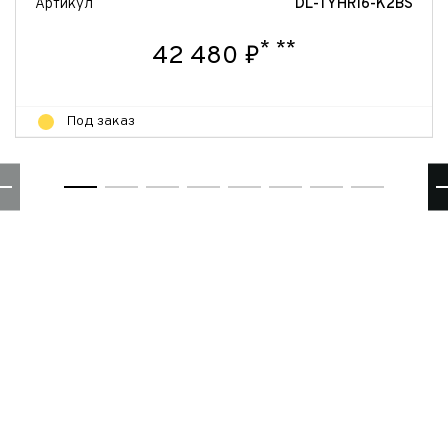
Артикул
DL-TYHR16-K2BS
*
**
42 480 ₽
Под заказ