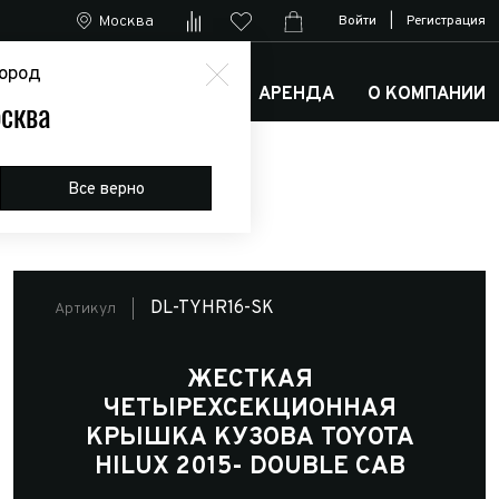
Москва
Войти
|
Регистрация
ород
М
АРКТИК ТРАКС КЛУБ
АРЕНДА
О КОМПАНИИ
сква
а Toyota Hilux 2015- Double Cab
Все верно
DL-TYHR16-SK
Артикул
ЖЕСТКАЯ
ЧЕТЫРЕХСЕКЦИОННАЯ
КРЫШКА КУЗОВА TOYOTA
HILUX 2015- DOUBLE CAB