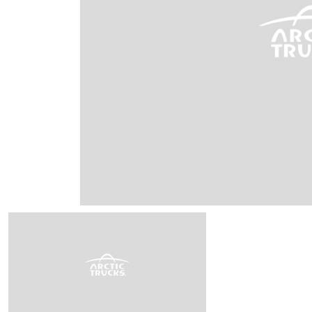
ИП
I по
I по
GREAT WALL
I по
ПРИЦЕП
HI
АТ
VII
LAND ROVER
VIII
VIII
JEEP
н.в.)
FO
HAVAL
II 
II п
Все автомобили
Портфолио