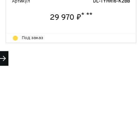
Артикул
DL-TYHR16-K2BB
*
**
29 970 ₽
Под заказ