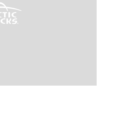
I поколение (2002-2007)
кол., I рест. (2013-2017)
I покол., I рест. (2007-2009)
кол., II рест. (2017-2020)
кол., III рест. (2020-2024)
LC100 AT35
LUX AT35 АТ38
X поколение (1998-2002)
X покол., I рест. (2002-2005)
42/44
X покол., II рест. (2005-2007)
I поколение (2015-2020)
 покол., I рест. (2020-2024)
 покол., II рест. (2024-по
RTUNER AT35
поколение (2015-2020)
окол., I рест. (2020-по н.в.)
Автомобили в наличии
Спецтехника Arctic Trucks