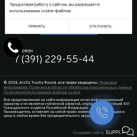
Продолжая работу с сайтом, вы разрешаете
использование cookie-файлов.
ПРИНЯТЬ
ОТКЛОНИТЬ
Письмо директору
ТЕЛЕФОН
7 (391) 229-55-44
© 2026. Arctic Trucks Russia. все права защищены.
Правовая
информация.
Политика в области обработки персональных данных
Политика использования файлов cookie
Вся представленная на сайте информация носит информационный
характер и не является публичной офертой, определяемой Статьей 437
Гражданского кодекса Российской Федерации.
Производитель оставляет за собой право изменять спецификации и
Заказать 
цены в любое время без предварительного уведомления.
Конфигура
Создание сайта: