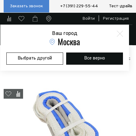
Заказать звонок
+7 (391) 229-55-44
Тест-драйв
Войти
|
Регистрация
Ваш город
Магазин
Москва
Главная
Магазин
Дополнительное оборудование
Лебедки
Выбрать другой
Все верно
Трос буксировочный ленточный динамический Ferza / BS 7т / 10м / с
петлями