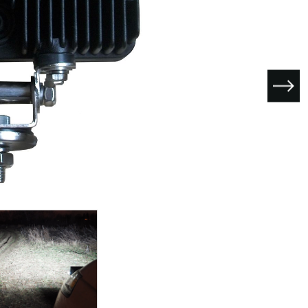
I поколение (2002-2007)
кол., I рест. (2013-2017)
I покол., I рест. (2007-2009)
кол., II рест. (2017-2020)
кол., III рест. (2020-2024)
LC100 AT35
LUX AT35 АТ38
X поколение (1998-2002)
X покол., I рест. (2002-2005)
42/44
X покол., II рест. (2005-2007)
I поколение (2015-2020)
 покол., I рест. (2020-2024)
 покол., II рест. (2024-по
RTUNER AT35
поколение (2015-2020)
окол., I рест. (2020-по н.в.)
Автомобили в наличии
Спецтехника Arctic Trucks