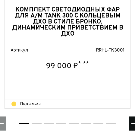
Отправить
КОМПЛЕКТ СВЕТОДИОДНЫХ ФАР
Отправить
ДЛЯ А/М TANK 300 С КОЛЬЦЕВЫМ
ДХО В СТИЛЕ БРОНКО,
ДИНАМИЧЕСКИМ ПРИВЕТСТВИЕМ В
ДХО
Артикул
RRHL-TK3001
*
**
99 000 ₽
Под заказ