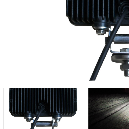
ИП
I по
I по
GREAT WALL
I по
ПРИЦЕП
HI
АТ
VII
LAND ROVER
VIII
VIII
JEEP
н.в.)
FO
HAVAL
II 
II п
Все автомобили
Портфолио