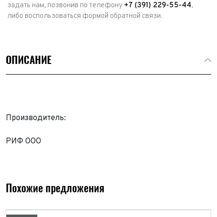
задать нам, позвонив по телефону
+7 (391) 229-55-44
,
либо воспользоваться формой обратной связи.
ОПИСАНИЕ
Производитель:
РИФ ООО
Выкуп авто
Обратная связь
Заявка на оценку
ФИО*
Похожие предложения
Имя*
Телефон*
ФИО*