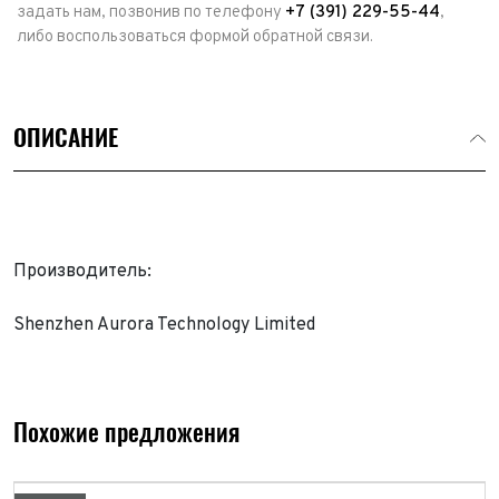
задать нам, позвонив по телефону
+7 (391) 229-55-44
,
либо воспользоваться формой обратной связи.
ОПИСАНИЕ
Производитель:
Shenzhen Aurora Technology Limited
Выкуп авто
Обратная связь
Заявка на оценку
ФИО*
Похожие предложения
Имя*
Телефон*
ФИО*