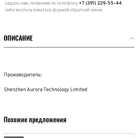
задать нам, позвонив по телефону
+7 (391) 229-55-44
,
либо воспользоваться формой обратной связи.
ОПИСАНИЕ
Производитель:
Shenzhen Aurora Technology Limited
Выкуп авто
Обратная связь
Заявка на оценку
ФИО*
Похожие предложения
Имя*
Телефон*
ФИО*