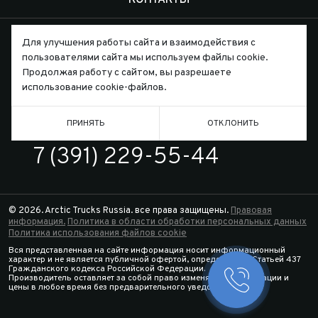
КОНТАКТЫ
Для улучшения работы сайта и взаимодействия с
пользователями сайта мы используем файлы cookie.
Продолжая работу с сайтом, вы разрешаете
Письмо директору
использование cookie-файлов.
ПРИНЯТЬ
ОТКЛОНИТЬ
ТЕЛЕФОН
7 (391) 229-55-44
© 2026. Arctic Trucks Russia. все права защищены.
Правовая
информация.
Политика в области обработки персональных данных
Политика использования файлов cookie
Вся представленная на сайте информация носит информационный
характер и не является публичной офертой, определяемой Статьей 437
Гражданского кодекса Российской Федерации.
Производитель оставляет за собой право изменять спецификации и
Заказать 
цены в любое время без предварительного уведомления.