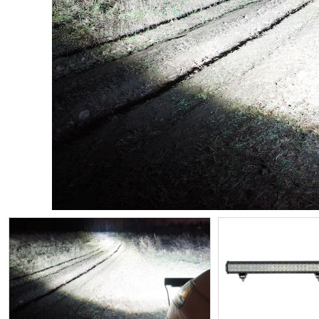
ИП
I по
I по
GREAT WALL
I по
ПРИЦЕП
HI
АТ
VII
LAND ROVER
VIII
VIII
JEEP
н.в.)
FO
HAVAL
II 
II п
Все автомобили
Портфолио