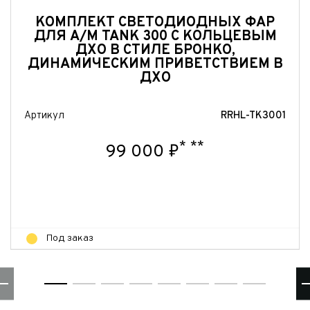
Отправить
КОМПЛЕКТ СВЕТОДИОДНЫХ ФАР
Отправить
ДЛЯ А/М TANK 300 С КОЛЬЦЕВЫМ
ДХО В СТИЛЕ БРОНКО,
ДИНАМИЧЕСКИМ ПРИВЕТСТВИЕМ В
ДХО
Артикул
RRHL-TK3001
*
**
99 000 ₽
Под заказ