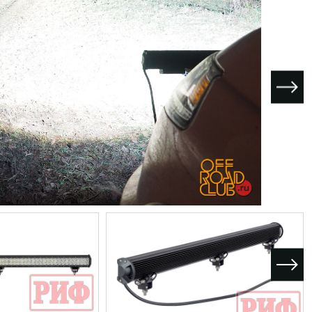
I поколение (2002-2007)
кол., I рест. (2013-2017)
I покол., I рест. (2007-2009)
кол., II рест. (2017-2020)
кол., III рест. (2020-2024)
LC100 AT35
LUX AT35 АТ38
X поколение (1998-2002)
X покол., I рест. (2002-2005)
42/44
X покол., II рест. (2005-2007)
I поколение (2015-2020)
 покол., I рест. (2020-2024)
 покол., II рест. (2024-по
RTUNER AT35
поколение (2015-2020)
окол., I рест. (2020-по н.в.)
Автомобили в наличии
Спецтехника Arctic Trucks