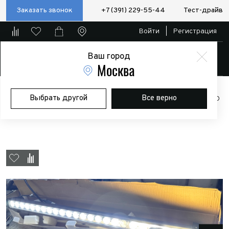
Заказать звонок
+7 (391) 229-55-44
Тест-драйв
Войти
|
Регистрация
Ваш город
Магазин
Москва
Главная
Магазин
Дополнительное оборудование
Доп.
Выбрать другой
Все верно
оптика
Светодиодная фара дальнего света РИФ 1010 мм 240W LED
(уценка)