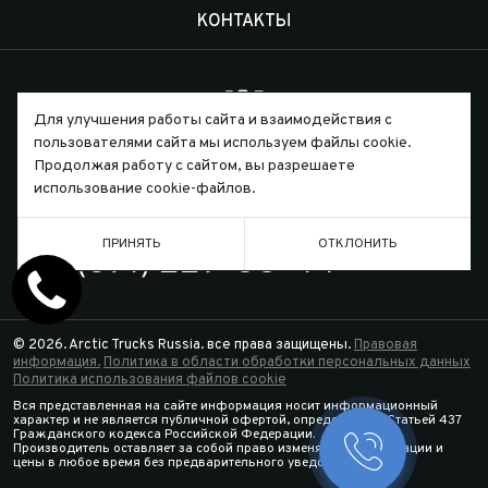
КОНТАКТЫ
Для улучшения работы сайта и взаимодействия с
пользователями сайта мы используем файлы cookie.
Письмо директору
Продолжая работу с сайтом, вы разрешаете
использование cookie-файлов.
ТЕЛЕФОН
ПРИНЯТЬ
ОТКЛОНИТЬ
7 (391) 229-55-44
© 2026. Arctic Trucks Russia. все права защищены.
Правовая
информация.
Политика в области обработки персональных данных
Политика использования файлов cookie
Вся представленная на сайте информация носит информационный
характер и не является публичной офертой, определяемой Статьей 437
Гражданского кодекса Российской Федерации.
Производитель оставляет за собой право изменять спецификации и
Заказать 
цены в любое время без предварительного уведомления.