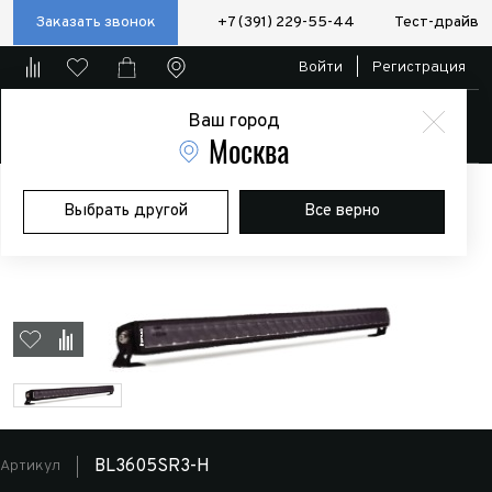
Заказать звонок
+7 (391) 229-55-44
Тест-драйв
Войти
|
Регистрация
Ваш город
Магазин
Москва
Главная
Магазин
Дополнительное оборудование
Доп.
Выбрать другой
Все верно
оптика
BRTLED
Светодиодная фара 280w 9V-36V BRTLED 40
дюймов (прямая, однорядная)
BL3605SR3-H
Артикул