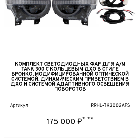
Количество владельцев
Принимаю условия
соглашения
об обработке
персональных данных
Принимаю условия
соглашения
об обработке
персональных данных
Принимаю условия
соглашения
об обработке
персональных данных
Отправить
Отправить
Отправить
КОМПЛЕКТ СВЕТОДИОДНЫХ ФАР ДЛЯ А/М
TANK 300 С КОЛЬЦЕВЫМ ДХО В СТИЛЕ
БРОНКО, МОДИФИЦИРОВАННОЙ ОПТИЧЕСКОЙ
СИСТЕМОЙ, ДИНАМИЧЕСКИМ ПРИВЕТСТВИЕМ В
ДХО И СИСТЕМОЙ АДАПТИВНОГО ОСВЕЩЕНИЯ
ПОВОРОТОВ
Артикул
RRHL-TK3002AFS
*
**
175 000 ₽