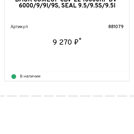
БЛОК COMEUP CBV-22 10000КГ DV-
6000/9/9I/9S, SEAL 9.5/9.5S/9.5I
Артикул
881079
*
9 270 ₽
В наличии