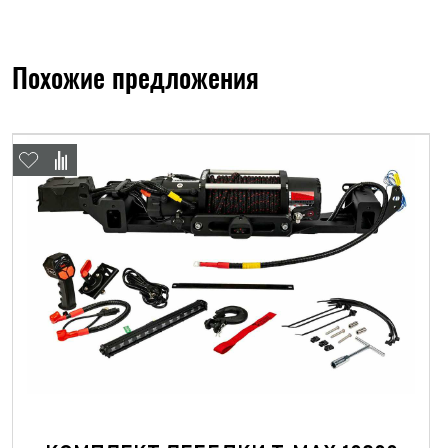
Похожие предложения
ФИО*
Имя*
Теле
ФИО*