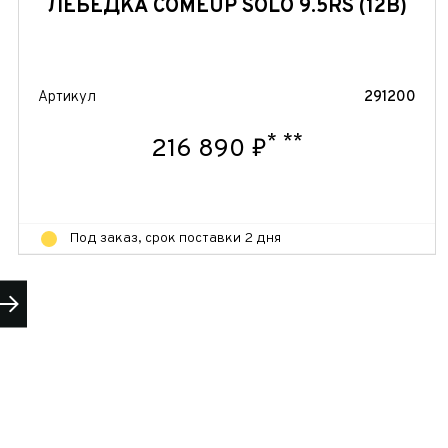
ЛЕБЕДКА COMEUP SOLO 9.5RS (12В)
Артикул
291200
 часовой
*
**
216 890 ₽
Под заказ, срок поставки 2 дня