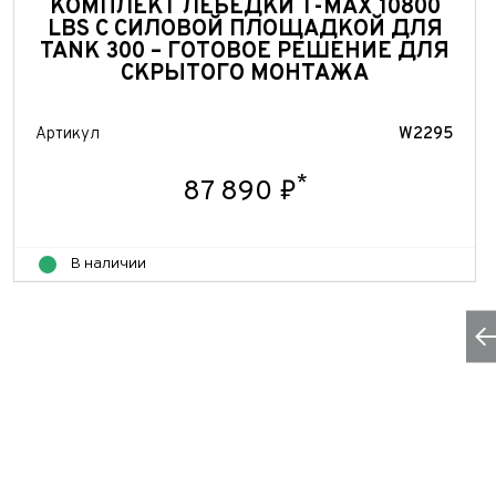
Теле
КОМПЛЕКТ ЛЕБЕДКИ T-MAX 10800
E-mai
Теле
LBS С СИЛОВОЙ ПЛОЩАДКОЙ ДЛЯ
TANK 300 – ГОТОВОЕ РЕШЕНИЕ ДЛЯ
Тема 
СКРЫТОГО МОНТАЖА
Ваш г
Марка
Ваш г
Артикул
W2295
Марка
Год в
Для Ваш
*
87 890 ₽
Год в
Пробе
В наличии
Пробе
Колич
Колич
При
При
При