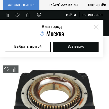
Заказать звонок
+7 (391) 229-55-44
Тест-драйв
Войти
|
Регистрация
Ваш город
Магазин
Москва
Главная
Магазин
Дополнительное оборудование
Лебедки
Выбрать другой
Все верно
Стойка редуктора для лебедок COMEUP серии GIO