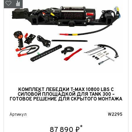
Выкуп авто
КОМПЛЕКТ ЛЕБЕДКИ T-MAX 10800 LBS С
СИЛОВОЙ ПЛОЩАДКОЙ ДЛЯ TANK 300 –
Обратная связь
ГОТОВОЕ РЕШЕНИЕ ДЛЯ СКРЫТОГО МОНТАЖА
Заявка на оценку
ФИО*
Имя*
Артикул
W2295
Телефон*
ФИО*
*
87 890 ₽
Телефон*