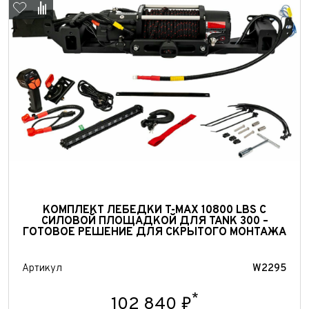
Выкуп авто
КОМПЛЕКТ ЛЕБЕДКИ T-MAX 10800 LBS С
СИЛОВОЙ ПЛОЩАДКОЙ ДЛЯ TANK 300 –
Обратная связь
ГОТОВОЕ РЕШЕНИЕ ДЛЯ СКРЫТОГО МОНТАЖА
Заявка на оценку
ФИО*
Имя*
Артикул
W2295
Телефон*
ФИО*
*
102 840 ₽
Телефон*