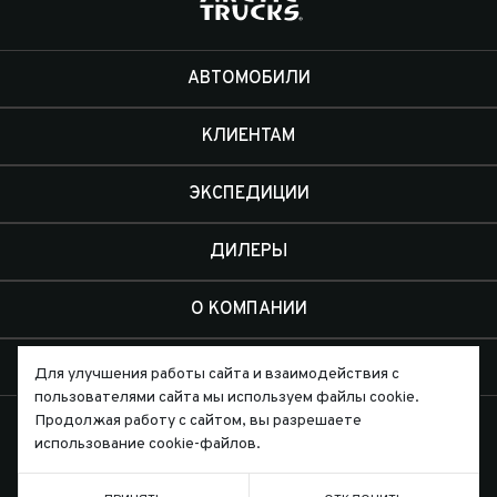
АВТОМОБИЛИ
КЛИЕНТАМ
ЭКСПЕДИЦИИ
ДИЛЕРЫ
О КОМПАНИИ
КОНТАКТЫ
Для улучшения работы сайта и взаимодействия с
пользователями сайта мы используем файлы cookie.
Продолжая работу с сайтом, вы разрешаете
использование cookie-файлов.