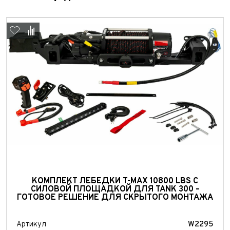
Выкуп авто
Обратная связь
КОМПЛЕКТ ЛЕБЕДКИ T-MAX 10800 LBS С
СИЛОВОЙ ПЛОЩАДКОЙ ДЛЯ TANK 300 –
Заявка на оценку
ФИО*
ГОТОВОЕ РЕШЕНИЕ ДЛЯ СКРЫТОГО МОНТАЖА
Имя*
Артикул
W2295
Телефон*
ФИО*