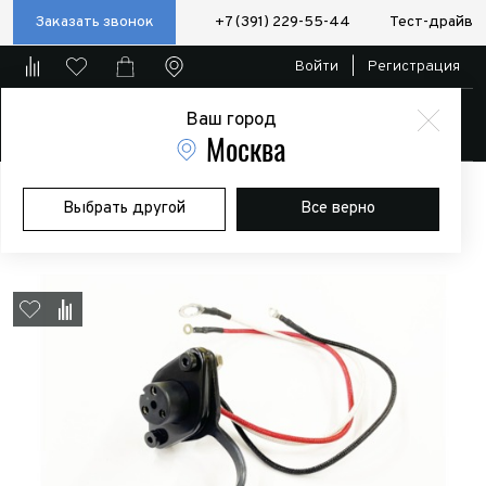
Заказать звонок
+7 (391) 229-55-44
Тест-драйв
Войти
|
Регистрация
Ваш город
Магазин
Москва
Главная
Магазин
Дополнительное оборудование
Лебедки
Выбрать другой
Все верно
Разъем пульта ДУ 12V для лебедок Comeup серии GIO