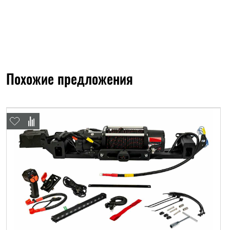
Похожие предложения
ФИО*
Имя*
Теле
ФИО*