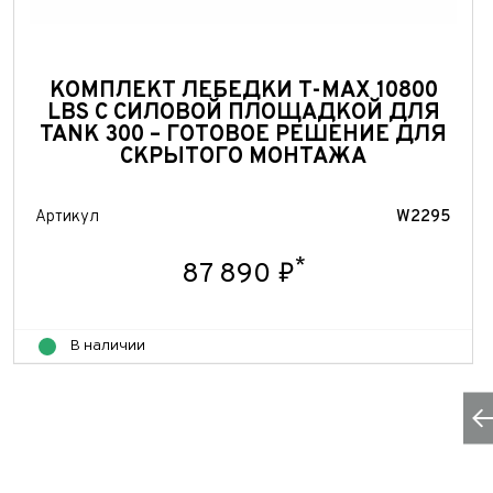
Теле
E-mai
Теле
КОМПЛЕКТ ЛЕБЕДКИ T-MAX 10800
Тема 
LBS С СИЛОВОЙ ПЛОЩАДКОЙ ДЛЯ
Ваш г
Марка
TANK 300 – ГОТОВОЕ РЕШЕНИЕ ДЛЯ
СКРЫТОГО МОНТАЖА
Ваш г
Марка
Год в
Для Ваш
Артикул
W2295
Год в
Пробе
*
87 890 ₽
Пробе
Колич
В наличии
Колич
При
При
При