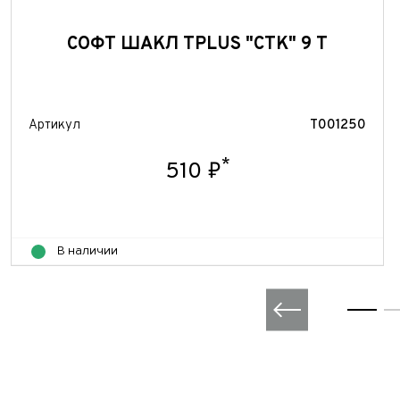
СОФТ ШАКЛ TPLUS "СТК" 9 Т
Артикул
T001250
*
510 ₽
В наличии