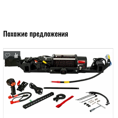
Похожие предложения
ФИО*
Имя*
Теле
ФИО*