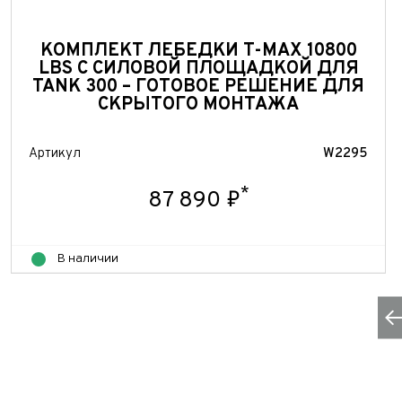
Теле
E-mai
Теле
КОМПЛЕКТ ЛЕБЕДКИ T-MAX 10800
Тема 
LBS С СИЛОВОЙ ПЛОЩАДКОЙ ДЛЯ
Ваш г
Марка
TANK 300 – ГОТОВОЕ РЕШЕНИЕ ДЛЯ
СКРЫТОГО МОНТАЖА
Ваш г
Марка
Год в
Для Ваш
Артикул
W2295
Год в
Пробе
*
87 890 ₽
Пробе
Колич
В наличии
Колич
При
При
При