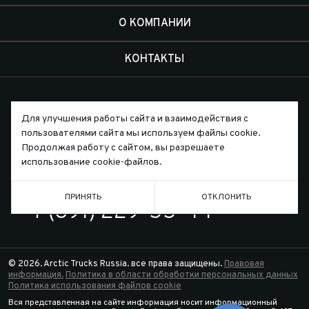
О КОМПАНИИ
КОНТАКТЫ
Для улучшения работы сайта и взаимодействия с
пользователями сайта мы используем файлы cookie.
Письмо директору
Продолжая работу с сайтом, вы разрешаете
использование cookie-файлов.
ТЕЛЕФОН
ПРИНЯТЬ
ОТКЛОНИТЬ
7 (391) 229-55-44
© 2026. Arctic Trucks Russia. все права защищены.
Правовая
информация.
Политика в области обработки персональных данных
Политика использования файлов cookie
Вся представленная на сайте информация носит информационный