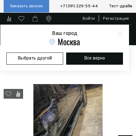
Заказать звонок
+7 (391) 229-55-44
Тест-драйв
Войти
|
Регистрация
Ваш город
Магазин
Москва
Главная
Магазин
Дополнительное оборудование
Силовые
Выбрать другой
Все верно
бампера/пороги/калитки
Пороги силовые STC Toyota Land Cruiser
300 (плоская ступень)