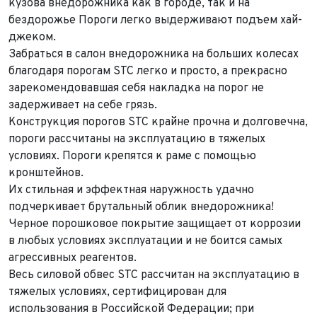
кузова внедорожника как в городе, так и на
бездорожье Пороги легко выдерживают подъем хай-
джеком.
Забраться в салон внедорожника на больших колесах
благодаря порогам STC легко и просто, а прекрасно
зарекомендовавшая себя накладка на порог не
задерживает на себе грязь.
Конструкция порогов STC крайне прочна и долговечна,
пороги рассчитаны на эксплуатацию в тяжелых
условиях. Пороги крепятся к раме с помощью
кронштейнов.
Выкуп авто
Их стильная и эффектная наружность удачно
Обратная связь
подчеркивает брутальный облик внедорожника!
Заявка на оценку
ФИО*
Черное порошковое покрытие защищает от коррозии
Имя*
в любых условиях эксплуатации и не боится самых
Телефон*
ФИО*
агрессивных реагентов.
Весь силовой обвес STC рассчитан на эксплуатацию в
Телефон*
тяжелых условиях, сертифицирован для
E-mail*
Телефон*
использования в Российской Федерации; при