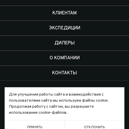
КЛИЕНТАМ
ЭКСПЕДИЦИИ
ДИЛЕРЫ
О КОМПАНИИ
КОНТАКТЫ
Для улучшения работы сайта и взаимодействия с
пользователями сайта мы используем файлы cookie.
Продолжая работу с сайтом, вы разрешаете
Письмо директору
использование cookie-файлов.
ПРИНЯТЬ
ОТКЛОНИТЬ