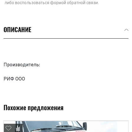
либо воспользоваться формой обратной связи.
ОПИСАНИЕ
Производитель:
РИФ ООО
Выкуп авто
Обратная связь
Заявка на оценку
ФИО*
Похожие предложения
Имя*
Телефон*
ФИО*
Телефон*