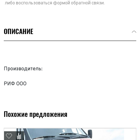
либо воспользоваться формой обратной связи.
ОПИСАНИЕ
Производитель:
РИФ ООО
Выкуп авто
Обратная связь
Заявка на оценку
ФИО*
Похожие предложения
Имя*
Телефон*
ФИО*
Телефон*