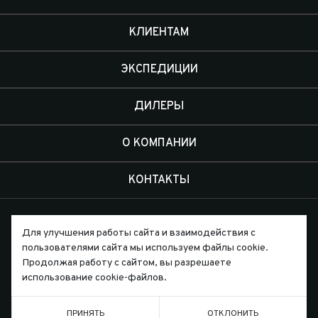
КЛИЕНТАМ
ЭКСПЕДИЦИИ
ДИЛЕРЫ
О КОМПАНИИ
КОНТАКТЫ
Для улучшения работы сайта и взаимодействия с
пользователями сайта мы используем файлы cookie.
Продолжая работу с сайтом, вы разрешаете
Письмо директору
использование cookie-файлов.
ПРИНЯТЬ
ОТКЛОНИТЬ