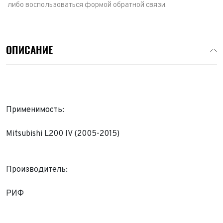
либо воспользоваться формой обратной связи.
ОПИСАНИЕ
Применимость:
Mitsubishi L200 IV (2005-2015)
Производитель:
Выкуп авто
Обратная связь
РИФ
Заявка на оценку
ФИО*
Имя*