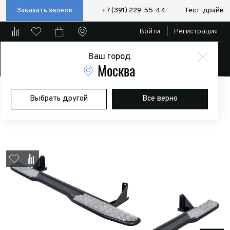
Заказать звонок
+7 (391) 229-55-44
Тест-драйв
Войти
|
Регистрация
Ваш город
Магазин
Москва
Главная
Магазин
Дополнительное оборудование
Силовые
Выбрать другой
Все верно
бампера/пороги/калитки
Пороги РИФ силовые Mitsubishi L200
2005-2015