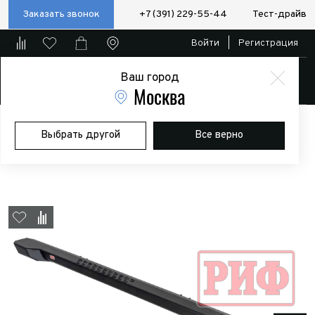
Заказать звонок
+7 (391) 229-55-44
Тест-драйв
Войти
|
Регистрация
Ваш город
Магазин
Москва
Главная
Магазин
Дополнительное оборудование
Силовые
Выбрать другой
Все верно
бампера/пороги/калитки
Пороги РИФ силовые Jeep Wrangler JL
2018+ (4 дв.)