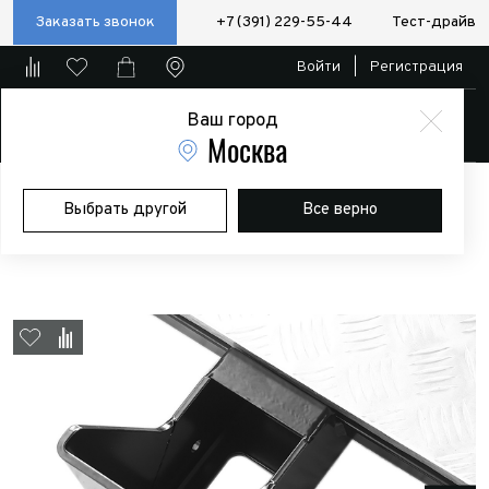
Заказать звонок
+7 (391) 229-55-44
Тест-драйв
Войти
|
Регистрация
Ваш город
Магазин
Москва
Главная
Магазин
Дополнительное оборудование
Силовые
Выбрать другой
Все верно
бампера/пороги/калитки
Пороги РИФ съемные Toyota Tundra
2007+ CrewMax