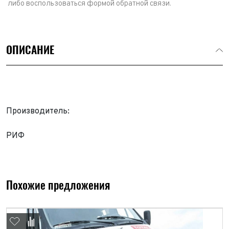
либо воспользоваться формой обратной связи.
ОПИСАНИЕ
Производитель:
РИФ
Выкуп авто
Обратная связь
Заявка на оценку
ФИО*
Похожие предложения
Имя*
Телефон*
ФИО*
Телефон*