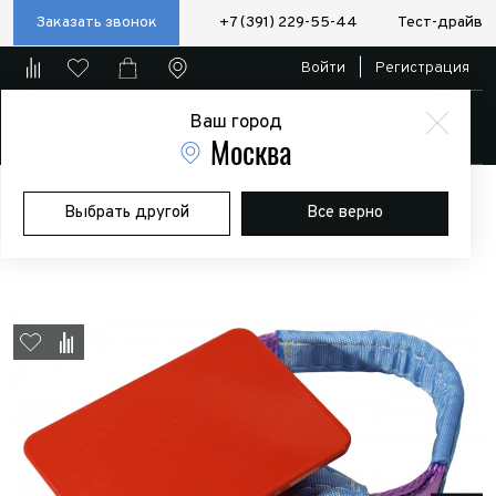
Заказать звонок
+7 (391) 229-55-44
Тест-драйв
Войти
|
Регистрация
Ваш город
Магазин
Москва
Главная
Магазин
Дополнительное оборудование
Домкраты и
Выбрать другой
Все верно
аксессуары
Подъем за колесо для реечного домкрата (литой
диск)