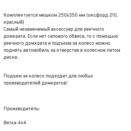
Комплектуется мешком 250х350 мм (оксфорд 210,
красный)
Самый незаменимый аксессуар для реечного
домкрата. Если нет силового обвеса, то с помощью
Выкуп авто
реечного домкрата и подъема за колесо можно
Обратная связь
поднять автомобиль за отверстия в колесном литом
Заявка на оценку
ФИО*
диске.
Имя*
Телефон*
ФИО*
Подъем за колесо подходит для любых
Телефон*
производителей домкратов!
E-mail*
Телефон*
Тема сообщения
Ваш город*
Марка и Модель
Производитель:
Ваш город
Для Вашего удобства мы перезвоним Вам в рабочее
Марка и Модель*
Год выпуска
время, если будем знать Ваш часовой пояс.
Вятка 4x4
Ваше сообщение отправлено!