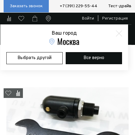
Заказать звонок
+7 (391) 229-55-44
Тест-драйв
Войти
|
Регистрация
Ваш город
Магазин
Москва
Главная
Магазин
Дополнительное оборудование
Лебедки
Выбрать другой
Все верно
Пневмороспуск для лебедок COMEUP HV-12/15 (Badger 15/18)
пневмовыключатель свободного хода