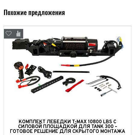
Похожие предложения
Выкуп авто
Обратная связь
Заявка на оценку
ФИО*
КОМПЛЕКТ ЛЕБЕДКИ T-MAX 10800 LBS С
Имя*
СИЛОВОЙ ПЛОЩАДКОЙ ДЛЯ TANK 300 –
ГОТОВОЕ РЕШЕНИЕ ДЛЯ СКРЫТОГО МОНТАЖА