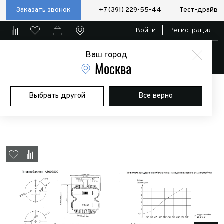
Заказать звонок
+7 (391) 229-55-44
Тест-драйв
Войти
|
Регистрация
Ваш город
Магазин
Москва
Главная
Магазин
Дополнительное оборудование
Выбрать другой
Все верно
Пневмоподвеска
Пневмоподвеска РИФ универсальная
(установочный комплект 3)