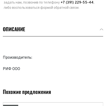
задать нам, позвонив по телефону
+7 (391) 229-55-44
,
либо воспользоваться формой обратной связи.
ОПИСАНИЕ
Производитель:
РИФ ООО
Выкуп авто
Обратная связь
Заявка на оценку
ФИО*
Имя*
Похожие предложения
Телефон*
ФИО*
Телефон*