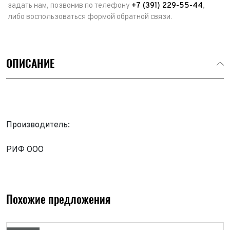
задать нам, позвонив по телефону
+7 (391) 229-55-44
,
либо воспользоваться формой обратной связи.
ОПИСАНИЕ
Производитель:
РИФ ООО
Выкуп авто
Обратная связь
Заявка на оценку
ФИО*
Имя*
Похожие предложения
Телефон*
ФИО*
Телефон*