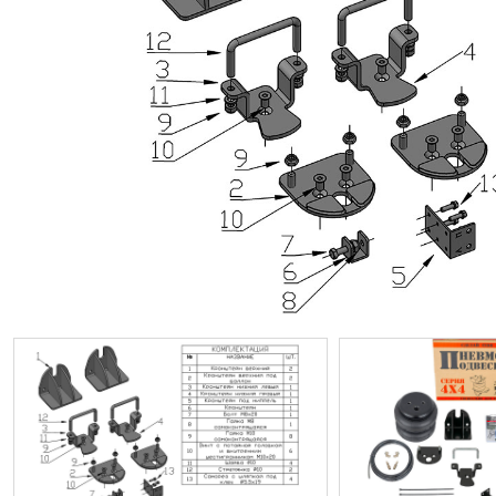
ИП
I по
I по
GREAT WALL
I по
ПРИЦЕП
HI
АТ
VII
LAND ROVER
VIII
VIII
JEEP
н.в.)
FO
HAVAL
II 
II п
Все автомобили
Портфолио