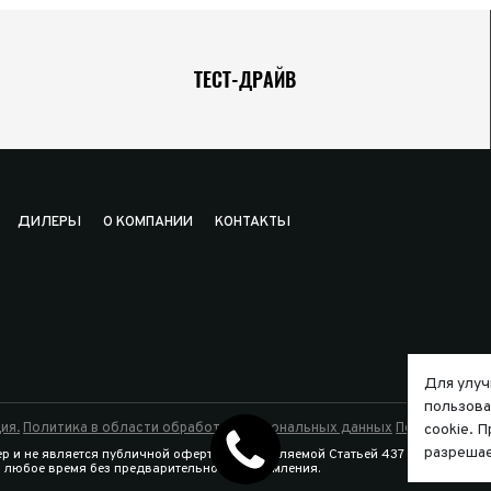
ТЕСТ-ДРАЙВ
ДИЛЕРЫ
О КОМПАНИИ
КОНТАКТЫ
Для улуч
пользова
ия.
Политика в области обработки персональных данных
Политика исп
cookie. 
разрешае
р и не является публичной офертой, определяемой Статьей 437 Гражданско
в любое время без предварительного уведомления.