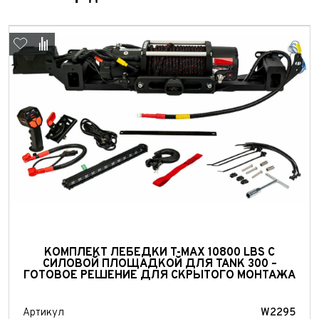
Выкуп авто
Обратная связь
КОМПЛЕКТ ЛЕБЕДКИ T-MAX 10800 LBS С
СИЛОВОЙ ПЛОЩАДКОЙ ДЛЯ TANK 300 –
Заявка на оценку
ФИО*
ГОТОВОЕ РЕШЕНИЕ ДЛЯ СКРЫТОГО МОНТАЖА
Имя*
Телефон*
ФИО*
Артикул
W2295