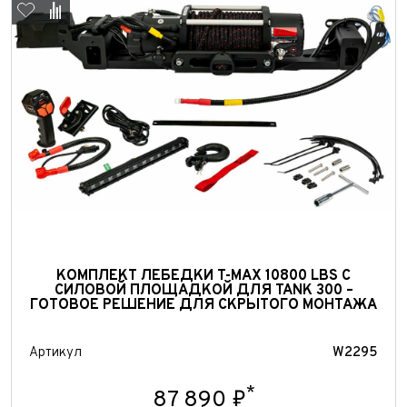
Выкуп авто
КОМПЛЕКТ ЛЕБЕДКИ T-MAX 10800 LBS С
СИЛОВОЙ ПЛОЩАДКОЙ ДЛЯ TANK 300 –
Обратная связь
ГОТОВОЕ РЕШЕНИЕ ДЛЯ СКРЫТОГО МОНТАЖА
Заявка на оценку
ФИО*
Имя*
Артикул
W2295
Телефон*
ФИО*
*
87 890 ₽
Телефон*