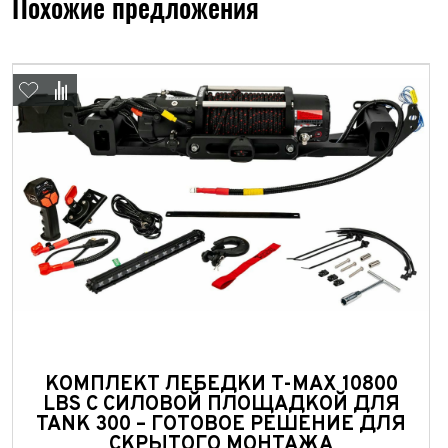
Похожие предложения
Год в
Пробе
Пробе
Колич
Колич
При
При
При
КОМПЛЕКТ ЛЕБЕДКИ T-MAX 10800
LBS С СИЛОВОЙ ПЛОЩАДКОЙ ДЛЯ
TANK 300 – ГОТОВОЕ РЕШЕНИЕ ДЛЯ
СКРЫТОГО МОНТАЖА