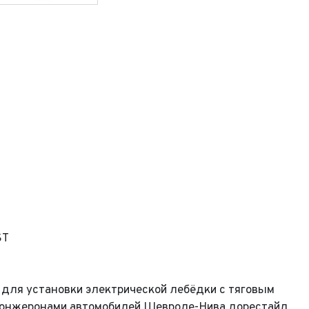
ST
для установки электрической лебёдки с тяговым
и лонжеронами автомобилей Шевроле-Нива дорестайл