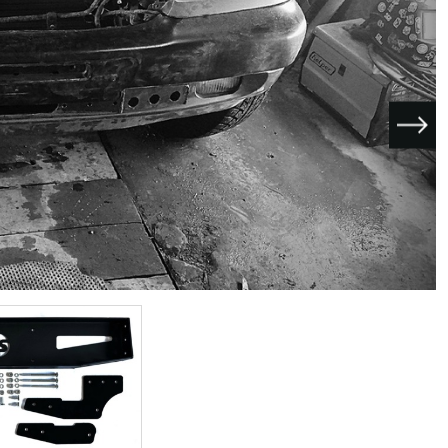
I поколение (2002-2007)
кол., I рест. (2013-2017)
I покол., I рест. (2007-2009)
кол., II рест. (2017-2020)
кол., III рест. (2020-2024)
LC100 AT35
LUX AT35 АТ38
X поколение (1998-2002)
X покол., I рест. (2002-2005)
42/44
X покол., II рест. (2005-2007)
I поколение (2015-2020)
 покол., I рест. (2020-2024)
 покол., II рест. (2024-по
RTUNER AT35
поколение (2015-2020)
окол., I рест. (2020-по н.в.)
Автомобили в наличии
Спецтехника Arctic Trucks