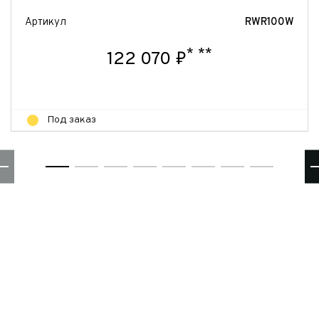
Артикул
RWR100W
*
**
122 070 ₽
Под заказ