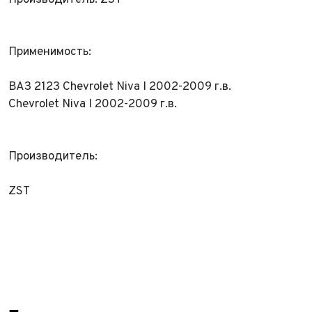
Производитель: ZST
Применимость:
ВАЗ 2123 Chevrolet Niva I 2002-2009 г.в.
Chevrolet Niva I 2002-2009 г.в.
ФИО*
Производитель:
Имя*
Теле
ФИО*
ZST
Теле
E-mai
Теле
Тема 
Ваш г
Марка
Ваш г
Марка
Год в
Для Ваш