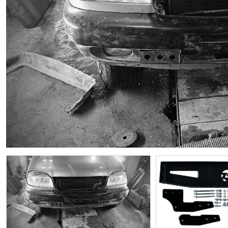
ИП
I по
I по
GREAT WALL
I по
ПРИЦЕП
HI
АТ
VII
LAND ROVER
VIII
VIII
JEEP
н.в.)
FO
HAVAL
II 
II п
Все автомобили
Портфолио