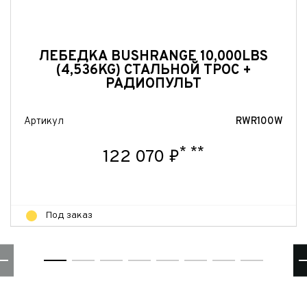
фон*
фон*
l*
фон*
ЛЕБЕДКА BUSHRANGE 10,000LBS
сообщения
(4,536KG) СТАЛЬНОЙ ТРОС +
ород*
 и Модель
РАДИОПУЛЬТ
ород
 и Модель*
ыпуска
его удобства мы перезвоним Вам в рабочее время, если будем знать Ваш
Артикул
RWR100W
Ваше сообщение отправлено!
пояс.
*
**
ыпуска*
г
122 070 ₽
г*
ество владельцев
Под заказ
ество владельцев
нимаю условия
соглашения
об обработке персональных данных
нимаю условия
соглашения
об обработке персональных данных
нимаю условия
соглашения
об обработке персональных данных
Отправить