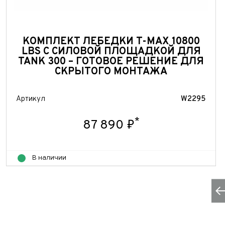
Теле
ФИО*
Теле
E-mai
Теле
КОМПЛЕКТ ЛЕБЕДКИ T-MAX 10800
Тема 
LBS С СИЛОВОЙ ПЛОЩАДКОЙ ДЛЯ
Ваш г
Марка
TANK 300 – ГОТОВОЕ РЕШЕНИЕ ДЛЯ
СКРЫТОГО МОНТАЖА
Ваш г
Марка
Год в
Для Ваш
Артикул
W2295
Год в
Пробе
*
87 890 ₽
Пробе
Колич
В наличии
Колич
При
При
При