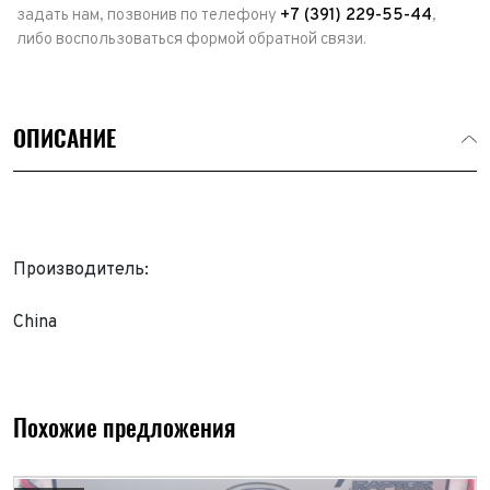
задать нам, позвонив по телефону
+7 (391) 229-55-44
,
либо воспользоваться формой обратной связи.
ОПИСАНИЕ
Производитель:
Выкуп авто
China
Обратная связь
Заявка на оценку
ФИО*
Имя*
Похожие предложения
Телефон*
ФИО*
Телефон*