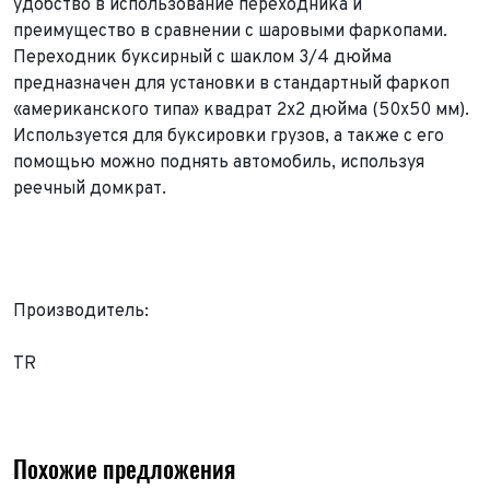
удобство в использование переходника и
преимущество в сравнении с шаровыми фаркопами.
Переходник буксирный с шаклом 3/4 дюйма
предназначен для установки в стандартный фаркоп
Выкуп авто
«американского типа» квадрат 2х2 дюйма (50х50 мм).
Обратная связь
Используется для буксировки грузов, а также с его
Заявка на оценку
ФИО*
помощью можно поднять автомобиль, используя
Имя*
реечный домкрат.
Телефон*
ФИО*
Телефон*
E-mail*
Телефон*
Тема сообщения
Производитель:
Ваш город*
Марка и Модель
TR
Ваш город
Для Вашего удобства мы перезвоним Вам в рабочее
Марка и Модель*
Год выпуска
время, если будем знать Ваш часовой пояс.
Ваше сообщение отправлено!
Год выпуска*
Пробег
Похожие предложения