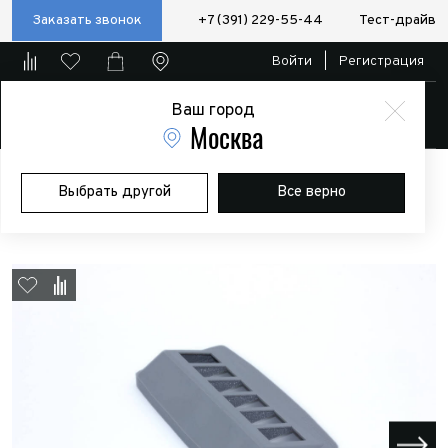
Заказать звонок
+7 (391) 229-55-44
Тест-драйв
Войти
|
Регистрация
Ваш город
Магазин
Москва
Главная
Магазин
Дополнительное оборудование
Доп.
Выбрать другой
Все верно
оптика
Панель под клавиши для Toyota Hilux 2015- (Серая)