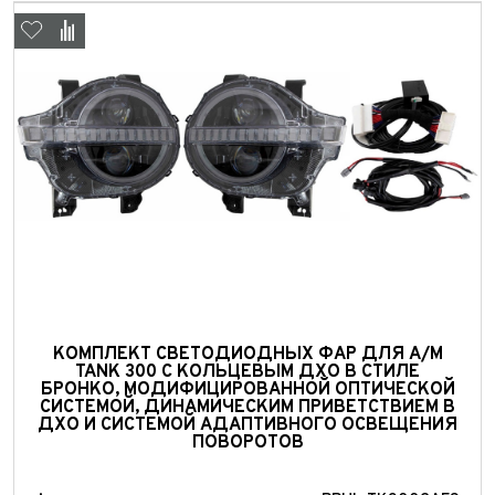
Пробег*
Количество владельцев
Количество владельцев
Принимаю условия
соглашения
об обработке
персональных данных
Принимаю условия
соглашения
об обработке
персональных данных
Принимаю условия
соглашения
об обработке
персональных данных
Отправить
Отправить
Отправить
КОМПЛЕКТ СВЕТОДИОДНЫХ ФАР ДЛЯ А/М
TANK 300 С КОЛЬЦЕВЫМ ДХО В СТИЛЕ
БРОНКО, МОДИФИЦИРОВАННОЙ ОПТИЧЕСКОЙ
СИСТЕМОЙ, ДИНАМИЧЕСКИМ ПРИВЕТСТВИЕМ В
ДХО И СИСТЕМОЙ АДАПТИВНОГО ОСВЕЩЕНИЯ
ПОВОРОТОВ