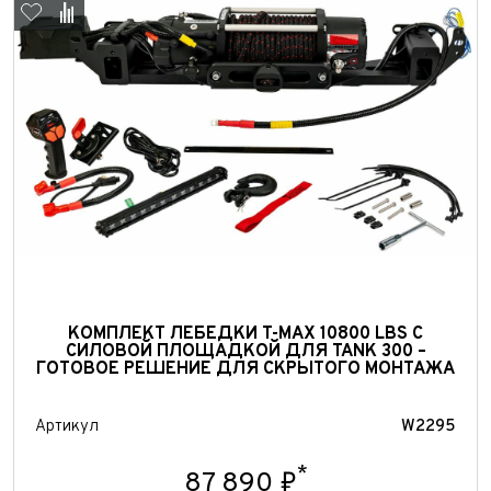
Выкуп авто
КОМПЛЕКТ ЛЕБЕДКИ T-MAX 10800 LBS С
Обратная связь
СИЛОВОЙ ПЛОЩАДКОЙ ДЛЯ TANK 300 –
ГОТОВОЕ РЕШЕНИЕ ДЛЯ СКРЫТОГО МОНТАЖА
Заявка на оценку
ФИО*
Имя*
Артикул
W2295
Телефон*
ФИО*
*
Телефон*
87 890 ₽