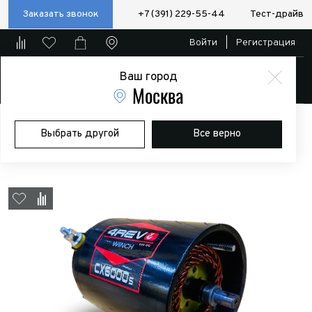
Заказать звонок
+7 (391) 229-55-44
Тест-драйв
Войти
|
Регистрация
Ваш город
Магазин
Москва
Главная
Магазин
Дополнительное оборудование
Лебедки
Выбрать другой
Все верно
Мотор 12V для лебедок 4Revo CX6000 / CX6000S