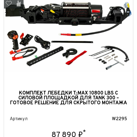
Выкуп авто
КОМПЛЕКТ ЛЕБЕДКИ T-MAX 10800 LBS С
СИЛОВОЙ ПЛОЩАДКОЙ ДЛЯ TANK 300 –
Обратная связь
ГОТОВОЕ РЕШЕНИЕ ДЛЯ СКРЫТОГО МОНТАЖА
Заявка на оценку
ФИО*
Имя*
Артикул
W2295
Телефон*
ФИО*
*
87 890 ₽
Телефон*