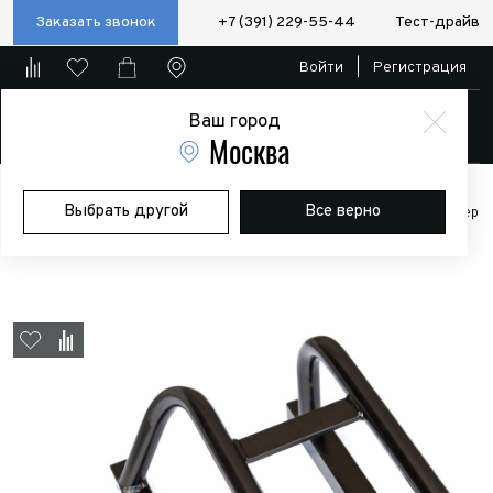
Заказать звонок
+7 (391) 229-55-44
Тест-драйв
Войти
|
Регистрация
Ваш город
Магазин
Москва
Главная
Магазин
Дополнительное оборудование
Выбрать другой
Все верно
Экспедиционные багажники и боксы
Люстра на крышу УАЗ Хантер
РИФ