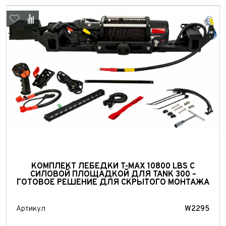
Выкуп авто
Обратная связь
КОМПЛЕКТ ЛЕБЕДКИ T-MAX 10800 LBS С
СИЛОВОЙ ПЛОЩАДКОЙ ДЛЯ TANK 300 –
Заявка на оценку
ФИО*
ГОТОВОЕ РЕШЕНИЕ ДЛЯ СКРЫТОГО МОНТАЖА
Имя*
Телефон*
ФИО*
Артикул
W2295
Телефон*