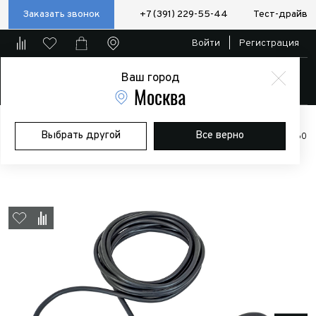
Заказать звонок
+7 (391) 229-55-44
Тест-драйв
Войти
|
Регистрация
Ваш город
Магазин
Москва
Главная
Магазин
Дополнительное оборудование
Лебедки
Выбрать другой
Все верно
Лебёдка электрическая (индустр.) 24V Runva EWN17500USR24V 7960
кг синтетический трос