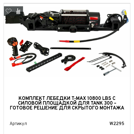
Выкуп авто
КОМПЛЕКТ ЛЕБЕДКИ T-MAX 10800 LBS С
Обратная связь
СИЛОВОЙ ПЛОЩАДКОЙ ДЛЯ TANK 300 –
ГОТОВОЕ РЕШЕНИЕ ДЛЯ СКРЫТОГО МОНТАЖА
Заявка на оценку
ФИО*
Имя*
Артикул
W2295
Телефон*
ФИО*