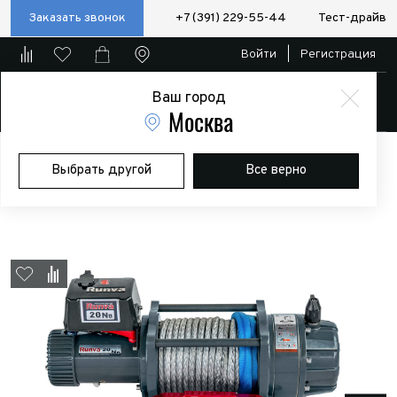
Заказать звонок
+7 (391) 229-55-44
Тест-драйв
Войти
|
Регистрация
Ваш город
Магазин
Москва
Главная
Магазин
Дополнительное оборудование
Лебедки
Выбрать другой
Все верно
Лебёдка электрическая 24V Runva EWB20000USR24V
влагозащищенная, синтетический трос