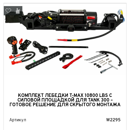
Выкуп авто
КОМПЛЕКТ ЛЕБЕДКИ T-MAX 10800 LBS С
Обратная связь
СИЛОВОЙ ПЛОЩАДКОЙ ДЛЯ TANK 300 –
ГОТОВОЕ РЕШЕНИЕ ДЛЯ СКРЫТОГО МОНТАЖА
Заявка на оценку
ФИО*
Имя*
Артикул
W2295
Телефон*
ФИО*