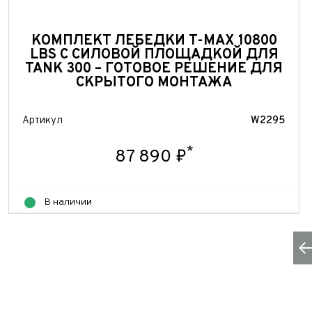
Теле
E-mai
Теле
КОМПЛЕКТ ЛЕБЕДКИ T-MAX 10800
LBS С СИЛОВОЙ ПЛОЩАДКОЙ ДЛЯ
Тема 
TANK 300 – ГОТОВОЕ РЕШЕНИЕ ДЛЯ
Ваш г
Марка
СКРЫТОГО МОНТАЖА
Ваш г
Марка
Год в
Для Ваш
Артикул
W2295
Год в
Пробе
*
87 890 ₽
Пробе
Колич
В наличии
Колич
При
При
При