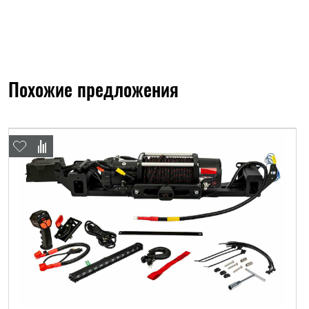
Похожие предложения
ФИО*
Имя*
Теле
ФИО*