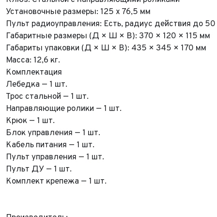
Клюз: Стальной с направляющими роликами
Установочные размеры: 125 х 76,5 мм
Пульт радиоуправления: Есть, радиус действия до 50
Габаритные размеры (Д × Ш × В): 370 × 120 × 115 мм
Габариты упаковки (Д × Ш × В): 435 × 345 × 170 мм
Масса: 12,6 кг.
Комплектация
Лебедка — 1 шт.
Трос стальной — 1 шт.
ФИО*
Направляющие ролики — 1 шт.
Имя*
Крюк — 1 шт.
Теле
ФИО*
Блок управления — 1 шт.
Теле
Кабель питания — 1 шт.
E-mai
Теле
Пульт управления — 1 шт.
Пульт ДУ — 1 шт.
Тема 
Ваш г
Марка
Комплект крепежа — 1 шт.
Ваш г
Марка
Год в
Для Ваш