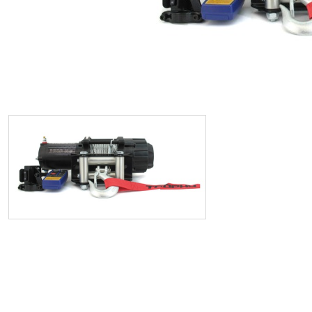
ИП
I по
I по
GREAT WALL
I по
ПРИЦЕП
HI
АТ
VII
LAND ROVER
VIII
VIII
JEEP
н.в.)
FO
HAVAL
II 
II п
Все автомобили
Портфолио