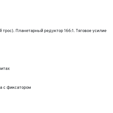
 трос). Планетарный редуктор 166:1. Тяговое усилие
гнитах
а с фиксатором