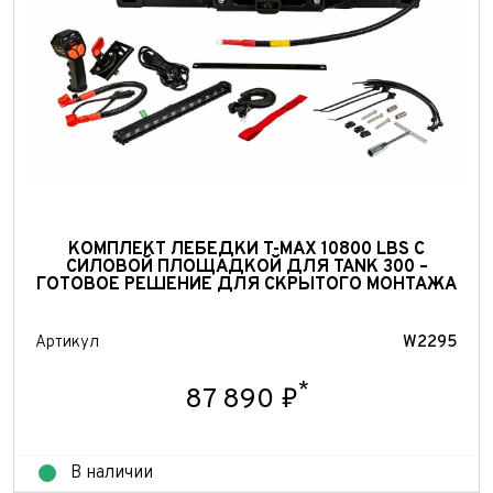
Количество владельцев
Принимаю условия
соглашения
об обработке
персональных данных
Принимаю условия
соглашения
об обработке
персональных данных
Принимаю условия
соглашения
об обработке
персональных данных
Отправить
Отправить
Отправить
КОМПЛЕКТ ЛЕБЕДКИ T-MAX 10800 LBS С
СИЛОВОЙ ПЛОЩАДКОЙ ДЛЯ TANK 300 –
ГОТОВОЕ РЕШЕНИЕ ДЛЯ СКРЫТОГО МОНТАЖА
Артикул
W2295
*
87 890 ₽
В наличии