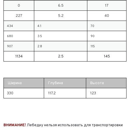
0
6.5
17
227
5.2
40
434
4.1
70
680
3.5
90
907
2.8
115
1134
2.5
145
Ширина
Глубина
Высота
330
117.2
123
ВНИМАНИЕ!
Лебедку нельзя использовать для транспортировки