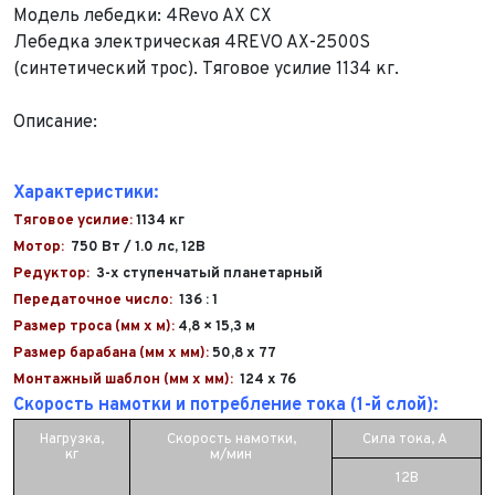
Модель лебедки: 4Revo AX CX
Лебедка электрическая 4REVO AX-2500S
(синтетический трос). Тяговое усилие 1134 кг.
Описание:
Характеристики:
Тяговое усилие:
1134 кг
Мотор:
750 Вт / 1.0 лс, 12В
Редуктор:
3-х ступенчатый планетарный
Передаточное число:
136 : 1
Размер троса (мм x м):
4,8 × 15,3 м
Размер барабана (мм x мм):
50,8 x 77
Монтажный шаблон (мм x мм):
124 x 76
Скорость намотки и потребление тока (1-й слой):
Нагрузка,
Скорость намотки,
Сила тока, A
кг
м/мин
12В