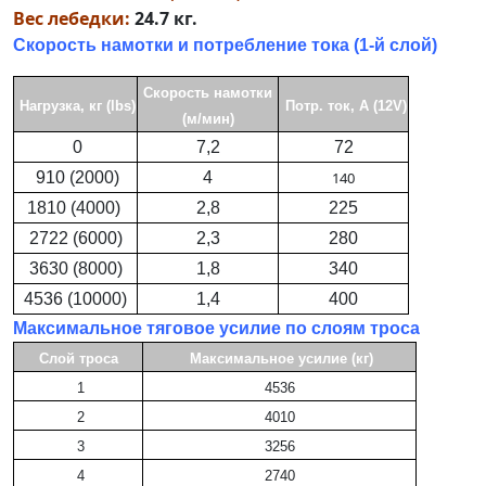
Вес лебедки:
24.7 кг.
Скорость намотки и потребление тока (1-й слой)
Скорость намотки
Нагрузка, кг (lbs)
Потр. ток, А (12V)
(м/мин)
0
7,2
72
910 (2000)
4
140
1810 (4000)
2,8
225
2722 (6000)
2,3
280
3630 (8000)
1,8
340
4536 (10000)
1,4
400
Максимальное тяговое усилие по слоям троса
Слой троса
Максимальное усилие (кг)
1
4536
2
4010
3
3256
4
2740