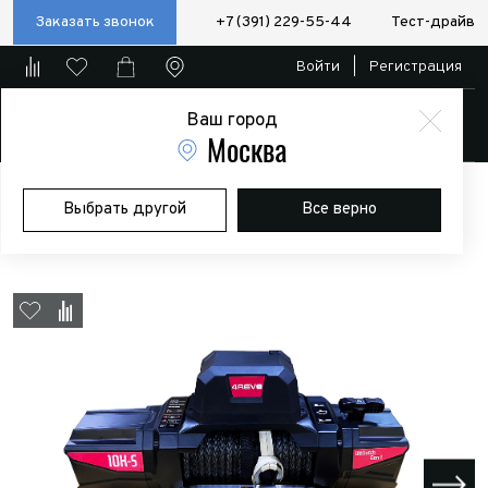
Заказать звонок
+7 (391) 229-55-44
Тест-драйв
Войти
|
Регистрация
Ваш город
Магазин
Москва
Главная
Магазин
Дополнительное оборудование
Лебедки
Выбрать другой
Все верно
Лебедка автомобильная 4REVO 10K-S 12V (синтетический трос)