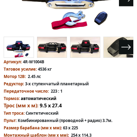
Артикул:
4R-W1004B
Тяговое усилие:
4536 кг
Мотор 12В:
2.45 лс
Редуктор:
3-х ступенчатый планетарный
Передаточное число:
223 : 1
Тормоз:
автоматический
Трос (мм x м):
9.5 х 27.4
Тип троса:
Синтетический
Пульт:
Комбинированный (проводной + радио) 3.7м.
Размер барабана (мм x мм)
:
63 x 225
Монтажный шаблон (мм x мм)
:
254 x 114.3