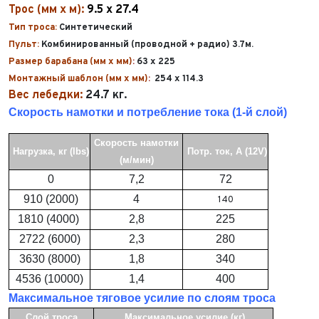
Трос (мм x м):
9.5 х 27.4
Тип троса:
Синтетический
Пульт:
Комбинированный (проводной + радио) 3.7м.
Размер барабана (мм x мм)
:
63 x 225
Выкуп авто
Монтажный шаблон (мм x мм)
:
254 x 114.3
Обратная связь
Вес лебедки:
24.7 кг.
Заявка на оценку
ФИО*
Скорость намотки и потребление тока (1-й слой)
Имя*
Скорость намотки
Телефон*
ФИО*
Нагрузка, кг (lbs)
Потр. ток, А (12V)
(м/мин)
Телефон*
0
7,2
72
E-mail*
Телефон*
910 (2000)
4
140
Тема сообщения
1810 (4000)
2,8
225
Ваш город*
Марка и Модель
2722 (6000)
2,3
280
Ваш город
3630 (8000)
1,8
340
Для Вашего удобства мы перезвоним Вам в рабочее
Марка и Модель*
Год выпуска
время, если будем знать Ваш часовой пояс.
Ваше сообщение отправлено!
4536 (10000)
1,4
400
Максимальное тяговое усилие по слоям троса
Год выпуска*
Пробег
Слой троса
Максимальное усилие (кг)