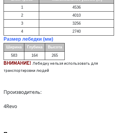
1
4536
Пробег*
Количество владельцев
2
4010
3
3256
Количество владельцев
Принимаю условия
соглашения
об обработке
4
2740
персональных данных
Принимаю условия
соглашения
об обработке
Размер лебедки (мм)
персональных данных
Принимаю условия
соглашения
об обработке
Ширина
Глубина
Высота
персональных данных
583
164
265
Отправить
ВНИМАНИЕ!
Лебедку нельзя использовать для
Отправить
транспортировки людей
Отправить
Производитель:
4Revo