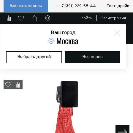
Заказать звонок
+7 (391) 229-55-44
Тест-драйв
Войти
|
Регистрация
Ваш город
Магазин
Москва
Главная
Магазин
Дополнительное оборудование
Домкраты и
Выбрать другой
Все верно
аксессуары
Крюк для реечного домкрата (красный)